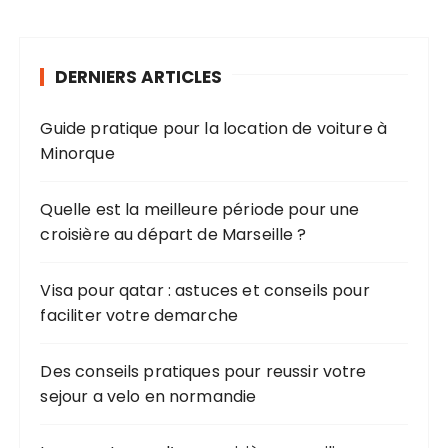
o
h
e
n
r
d
DERNIERS ARTICLES
c
e
h
s
Guide pratique pour la location de voiture à
e
Minorque
p
p
o
u
u
Quelle est la meilleure période pour une
b
r
croisière au départ de Marseille ?
l
:
i
Visa pour qatar : astuces et conseils pour
c
faciliter votre demarche
a
Des conseils pratiques pour reussir votre
t
sejour a velo en normandie
i
o