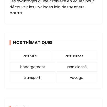
Les avantages d’une croisière en voilier pour
n
découvrir les Cyclades loin des sentiers
s
battus
NOS THÉMATIQUES
activité
actualites
hébergement
Non classé
transport
voyage