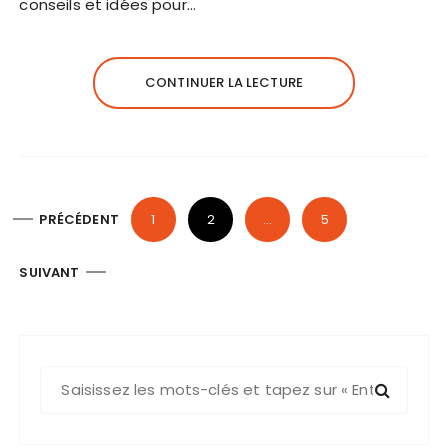
conseils et idées pour…
CONTINUER LA LECTURE
P
PRÉCÉDENT
1
2
…
5
a
g
SUIVANT
i
n
a
R
t
e
i
c